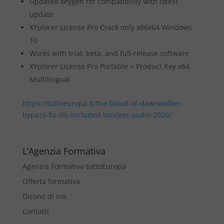
Updated keygen for compatibility with latest
update
XYplorer License Pro Crack only x86x64 Windows
10
Works with trial, beta, and full-release software
XYplorer License Pro Portable + Product Key x64
Multilingual
https://tuttoeuropa.it/the-blood-of-dawnwalker-
bypass-fix-dlc-included-lossless-audio-2026/
L’Agenzia Formativa
Agenzia Formativa tuttoEuropa
Offerta formativa
Dicono di noi
Contatti