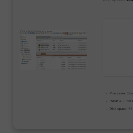
Processor:
Dua
RAM:
4 GB for 
Disk space:
64 