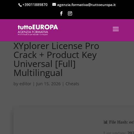
+39011889870
agenzia.formativa@tuttoeuropa.it
XYplorer License Pro
Crack + Product Key
Universal [Full]
Multilingual
by
editor
|
Jun 15, 2026
|
Cheats
📊 File Hash: 
Last update:
202