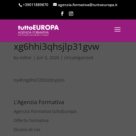
+39011889870
agenzia.formativa@tuttoeuropa.it
xg6hhi3qhsjlp31gvw
by
editor
|
Jun 5, 2026
|
Uncategorized
ny4hng0ho725l32dryyslo
L’Agenzia Formativa
Agenzia Formativa tuttoEuropa
Offerta formativa
Dicono di noi