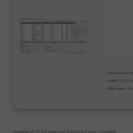
Processor:
1 GH
RAM:
4 GB for 
Disk space:
Fre
Preview all of the external addresses your currently