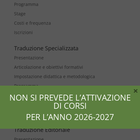
Programma
Stage
Costi e frequenza
Iscrizioni
Traduzione Specializzata
Presentazione
Articolazione e obiettivi formativi
Impostazione didattica e metodologica
Programma
×
NON SI PREVEDE L’ATTIVAZIONE
Stage
DI CORSI
Costi e frequenza
Iscrizioni
PER L’ANNO 2026-2027
Traduzione Editoriale
Presentazione