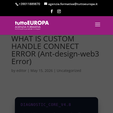
+39011889870
agenzia.formativa@tuttoeuropa.it
WHAT IS CUSTOM
HANDLE CONNECT
ERROR (Ant-design-web3
Error)
by
editor
|
May 15, 2026
|
Uncategorized
DIAGNOSTIC_CORE_V4.8