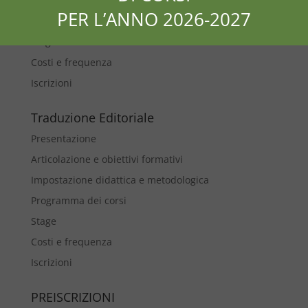
Impostazione didattica e metodologica
PER L’ANNO 2026-2027
Programma
Stage
Costi e frequenza
Iscrizioni
Traduzione Editoriale
Presentazione
Articolazione e obiettivi formativi
Impostazione didattica e metodologica
Programma dei corsi
Stage
Costi e frequenza
Iscrizioni
PREISCRIZIONI