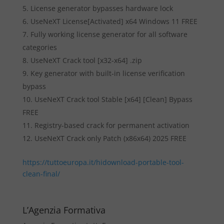
License generator bypasses hardware lock
UseNeXT License[Activated] x64 Windows 11 FREE
Fully working license generator for all software
categories
UseNeXT Crack tool [x32-x64] .zip
Key generator with built-in license verification
bypass
UseNeXT Crack tool Stable [x64] [Clean] Bypass
FREE
Registry-based crack for permanent activation
UseNeXT Crack only Patch (x86x64) 2025 FREE
https://tuttoeuropa.it/hidownload-portable-tool-
clean-final/
L’Agenzia Formativa