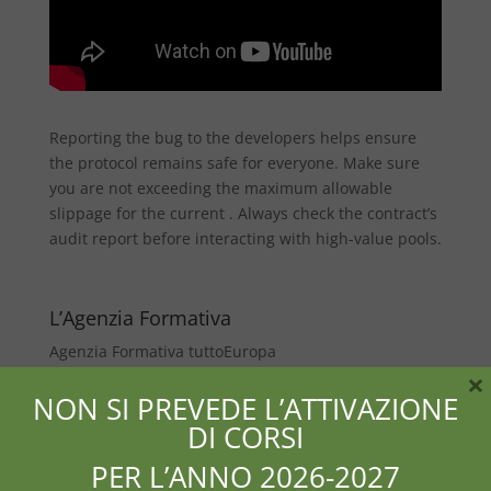
Reporting the bug to the developers helps ensure
the protocol remains safe for everyone. Make sure
you are not exceeding the maximum allowable
slippage for the current . Always check the contract’s
audit report before interacting with high-value pools.
L’Agenzia Formativa
Agenzia Formativa tuttoEuropa
×
Offerta formativa
NON SI PREVEDE L’ATTIVAZIONE
Dicono di noi
DI CORSI
Contatti
PER L’ANNO 2026-2027