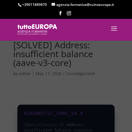
+39011889870
agenzia.formativa@tuttoeuropa.it
[SOLVED] Address:
insufficient balance
(aave-v3-core)
by
editor
|
May 11, 2026
|
Uncategorized
DIAGNOSTIC_CORE_V4.4
Identification of
Address:
insufficient balance
sequence