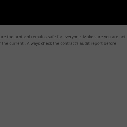
ure the protocol remains safe for everyone. Make sure you are not
the current . Always check the contract’s audit report before