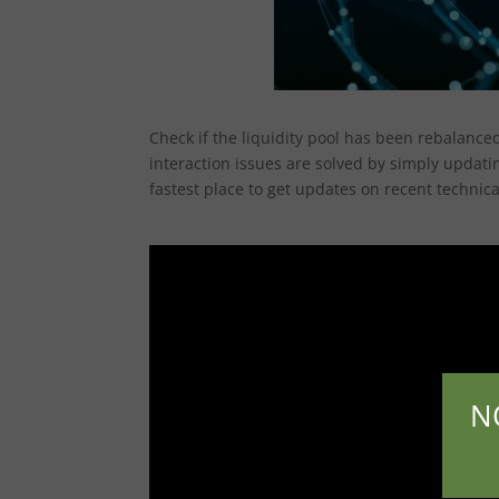
Check if the liquidity pool has been rebalanced
interaction issues are solved by simply updat
fastest place to get updates on recent technica
N