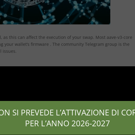
, as this can affect the execution of your swap. Most aave-v3-core
ing your wallet’s firmware . The community Telegram group is the
l issues.
ON SI PREVEDE L’ATTIVAZIONE DI COR
PER L’ANNO 2026-2027