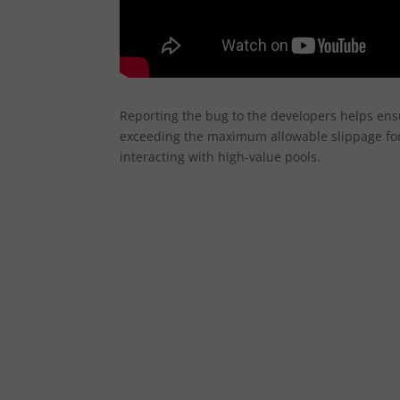
Reporting the bug to the developers helps ens
exceeding the maximum allowable slippage for 
interacting with high-value pools.