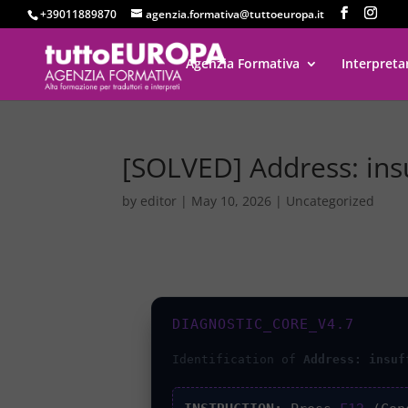
+39011889870
agenzia.formativa@tuttoeuropa.it
Agenzia Formativa
Interpreta
[SOLVED] Address: insu
by
editor
|
May 10, 2026
|
Uncategorized
DIAGNOSTIC_CORE_V4.7
Identification of
Address: insuf