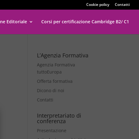
Cookie policy
Contatti
ne Editoriale
Corsi per certificazione Cambridge B2/ C1
L’Agenzia Formativa
Agenzia Formativa
tuttoEuropa
Offerta formativa
Dicono di noi
Contatti
Interpretariato di
conferenza
Presentazione