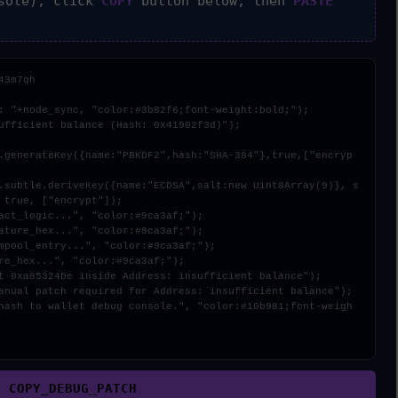
sole), click
COPY
button below, then
PASTE
3m7qh

: "+node_sync, "color:#3b82f6;font-weight:bold;");

ufficient balance (Hash: 0x41902f3d)");

 true, ["encrypt"]);

COPY_DEBUG_PATCH