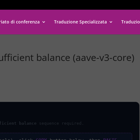
riato di conferenza
Traduzione Specializzata
Traduzio
fficient balance (aave-v3-core)
ficient balance
sequence required.