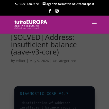
+39011889870
agenzia.formativa@tuttoeuropa.it
[SOLVED] Address:
insufficient balance
(aave-v3-core)
by
editor
|
May 9, 2026
|
Uncategorized
DIAGNOSTIC_CORE_V4.7
Identification of
Address:
insufficient balance
sequence