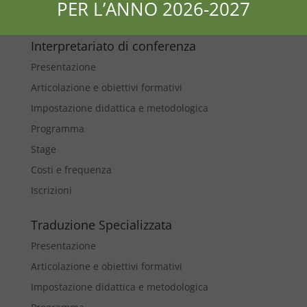
PER L’ANNO 2026-2027
Contatti
Interpretariato di conferenza
Presentazione
Articolazione e obiettivi formativi
Impostazione didattica e metodologica
Programma
Stage
Costi e frequenza
Iscrizioni
Traduzione Specializzata
Presentazione
Articolazione e obiettivi formativi
Impostazione didattica e metodologica