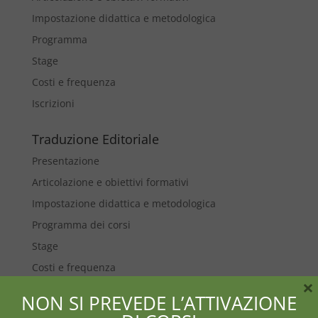
Impostazione didattica e metodologica
Programma
Stage
Costi e frequenza
Iscrizioni
Traduzione Editoriale
Presentazione
Articolazione e obiettivi formativi
Impostazione didattica e metodologica
Programma dei corsi
Stage
Costi e frequenza
×
Iscrizioni
NON SI PREVEDE L’ATTIVAZIONE