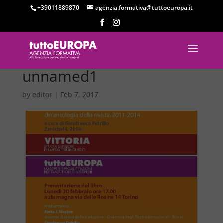
+39011889870
agenzia.formativa@tuttoeuropa.it
unnamed1
by
editor
|
Feb 7, 2017