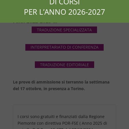
DI CORSI
PREISCRIZIONI
PER L’ANNO 2026-2027
Fino al 05/10/2022, sono aperte le pre-
iscrizioni alle selezioni per i corsi per
l’a.a. 2022-2023 di
TRADUZIONE SPECIALIZZATA
INTERPRETARIATO DI CONFERENZA
TRADUZIONE EDITORIALE
Le prove di ammissione si terranno la settimana
del 17 ottobre, in presenza a Torino.
I corsi sono gratuiti e finanziati dalla Regione
Piemonte con direttiva POR-FSE ( Anno 2025 di