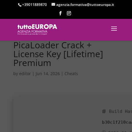
+39011889870
agenzia.formativa@tuttoeuropa.it
PicaLoader Crack +
License Key [Lifetime]
Premium
by
editor
|
Jun 14, 2026
|
Cheats
📘 Build Ha
b30c1f210ca