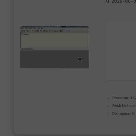
🗓 2026-06-
Processor:
1 G
RAM:
Minimum
Disk space:
64 