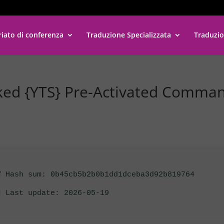
riato di conferenza
Traduzione Specializzata
Traduzio
cked {YTS} Pre-Activated Comma
 Hash sum: 0b45cb5b2b0b1dd1dceba3d92b819764
 Last update: 2026-05-19