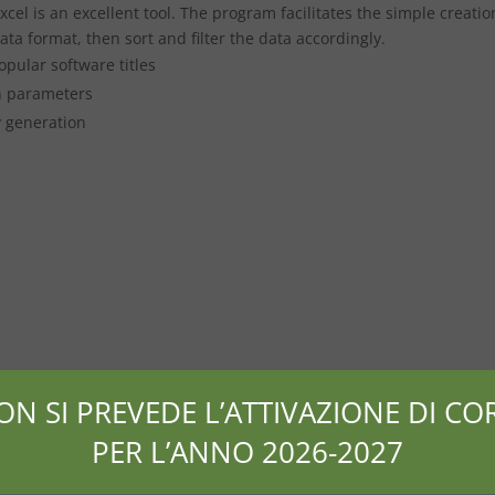
xcel is an excellent tool. The program facilitates the simple creatio
ta format, then sort and filter the data accordingly.
pular software titles
on parameters
ey generation
ON SI PREVEDE L’ATTIVAZIONE DI COR
PER L’ANNO 2026-2027