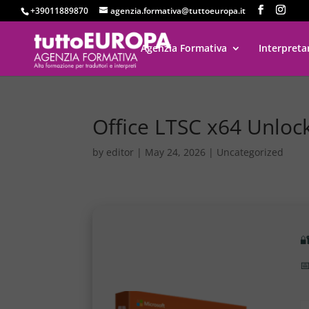
+39011889870
agenzia.formativa@tuttoeuropa.it
Agenzia Formativa
Interpreta
Office LTSC x64 Unlo
by
editor
|
May 24, 2026
|
Uncategorized

