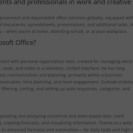
ents and professionals in work and creative
 prominent and dependable office solutions globally, equipped with
f documents, spreadsheets, presentations, and additional tasks. W
м – when you’re at home, attending school, or at your workplace.
osoft Office?
ient with personal organization tools, created for managing elect
, tasks, and notes in a seamless, unified interface. He has long
iness communication and planning, primarily within a business
unication, time planning, and team engagement. Outlook enable
l filtering, sorting, and setting up auto-responses, categories, and
nipulating and analyzing numerical and table-based data. Used
a, creating forecasts, and visualizing information. Thanks to a wide
ns to advanced formulas and automation— for daily tasks and high-l