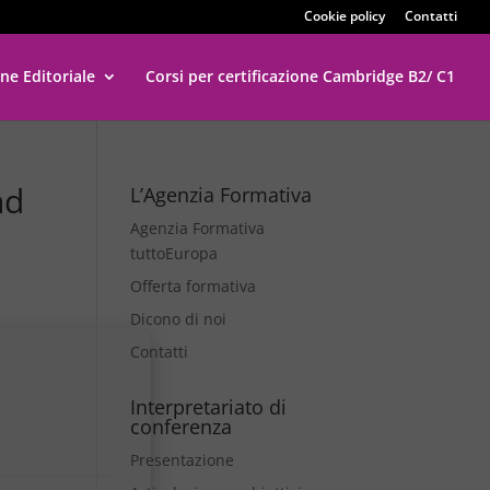
Cookie policy
Contatti
ne Editoriale
Corsi per certificazione Cambridge B2/ C1
nd
L’Agenzia Formativa
Agenzia Formativa
tuttoEuropa
Offerta formativa
Dicono di noi
Contatti
Interpretariato di
conferenza
Presentazione