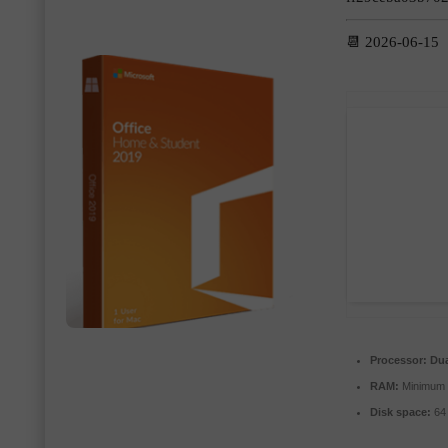
📆 2026-06-15
Processor:
Dua
RAM:
Minimum
Disk space:
64 