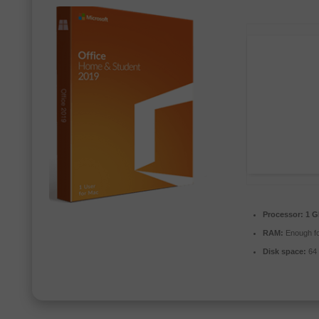
Processor:
1 G
RAM:
Enough fo
Disk space:
64 