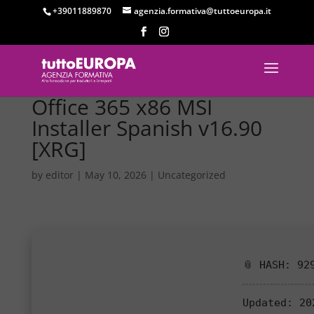
+39011889870
agenzia.formativa@tuttoeuropa.it
Office 365 x86 MSI
Installer Spanish v16.90
[XRG]
by
editor
|
May 10, 2026
|
Uncategorized
📎 HASH: 92
Updated:
202