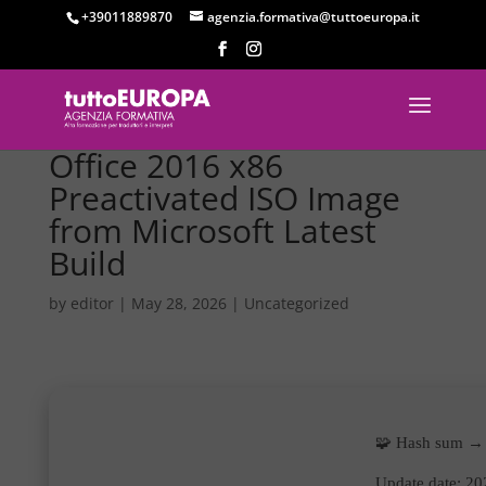
+39011889870
agenzia.formativa@tuttoeuropa.it
Office 2016 x86
Preactivated ISO Image
from Microsoft Latest
Build
by
editor
|
May 28, 2026
|
Uncategorized
🧩 Hash sum →
Update date:
20