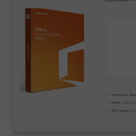
Processor:
Dual
RAM:
4 GB to av
Disk space:
64 G