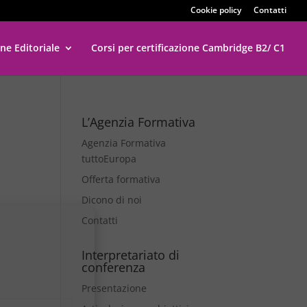
Cookie policy
Contatti
ne Editoriale
Corsi per certificazione Cambridge B2/ C1
L’Agenzia Formativa
Agenzia Formativa
tuttoEuropa
Offerta formativa
Dicono di noi
Contatti
Interpretariato di
conferenza
Presentazione