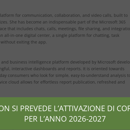
platform for communication, collaboration, and video calls, built to
l sizes. She has become an indispensable part of the Microsoft 365
 that includes chats, calls, meetings, file sharing, and integrati
n all-in-one digital center, a single platform for chatting, task
without exiting the app.
n and business intelligence platform developed by Microsoft devel
ngful, interactive dashboards and reports. It is oriented towards
ryday consumers who look for simple, easy-to-understand analysis t
ice cloud allows for effortless report publication, refreshed and
se verification
ON SI PREVEDE L’ATTIVAZIONE DI COR
PER L’ANNO 2026-2027
ed-deployment-tool-heidoc-vlsc-
ce-ltsc-personal-lifetime-activated-internet-archive-newest-release