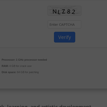
Verify
Processor:
1 GHz processor needed
RAM:
4 GB for crack use
Disk space:
64 GB for patching
ork, learning, and artistic development.