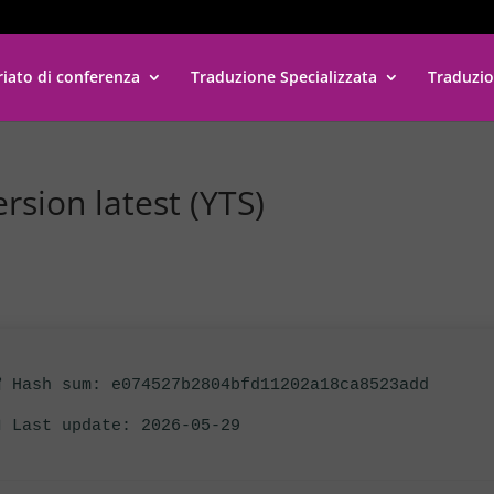
riato di conferenza
Traduzione Specializzata
Traduzio
rsion latest (YTS)
 Hash sum: e074527b2804bfd11202a18ca8523add
 Last update: 2026-05-29