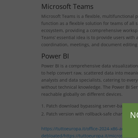
Microsoft Teams
Microsoft Teams is a flexible, multifunctional 
function as a flexible solution for teams of al
ecosystem, providing a comprehensive workspace
Teams’ essential idea is to provide users with a
coordination, meetings, and document editing 
Power BI
Power BI is a comprehensive data visualizatio
to help convert raw, scattered data into meani
analysts and data specialists, catering to eve
without technical knowledge. The Power BI Serv
reachable globally on different devices.
Patch download bypassing server-based licen
N
Patch version with rollback-safe changes
https://tuttoeuropa.it/office-2024-x86-activat
debloated/https://tuttoeuropa.it/microsoft-offi