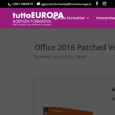
+39011889870
agenzia.formativa@tuttoeuropa.it
Agenzia Formativa
Interpreta
Office 2016 Patched Ve
by
editor
|
Jun 4, 2026
|
Mods

