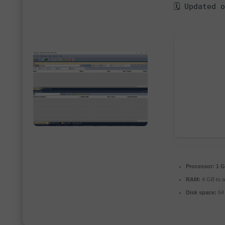
🗓 Updated 
Processor:
1 G
RAM:
4 GB to a
Disk space:
64 