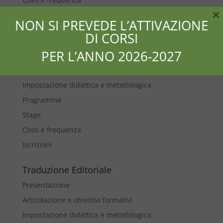
×
Iscrizioni
NON SI PREVEDE L’ATTIVAZIONE
DI CORSI
Traduzione Specializzata
PER L’ANNO 2026-2027
Presentazione
Articolazione e obiettivi formativi
Impostazione didattica e metodologica
Programma
Stage
Costi e frequenza
Iscrizioni
Traduzione Editoriale
Presentazione
Articolazione e obiettivi formativi
Impostazione didattica e metodologica