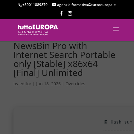
+39011889870
agenzia.formativa@tuttoeuropa.it
NewsBin Pro with
Internet Search Portable
only [Stable] x86x64
[Final] Unlimited
by
editor
|
Jun 18, 2026
|
Overrides
🧾 Hash-sum