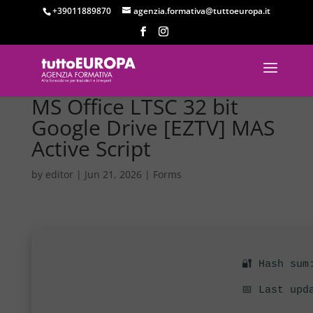
+39011889870
agenzia.formativa@tuttoeuropa.it
MS Office LTSC 32 bit
Google Drive [EZTV] MAS
Active Script
by
editor
|
Jun 21, 2026
|
Forms
🔐 Hash sum
📅 Last upd