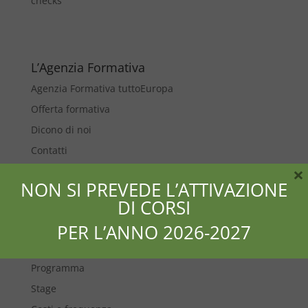
checks
L’Agenzia Formativa
Agenzia Formativa tuttoEuropa
Offerta formativa
Dicono di noi
Contatti
×
Interpretariato di conferenza
NON SI PREVEDE L’ATTIVAZIONE
DI CORSI
Presentazione
Articolazione e obiettivi formativi
PER L’ANNO 2026-2027
Impostazione didattica e metodologica
Programma
Stage