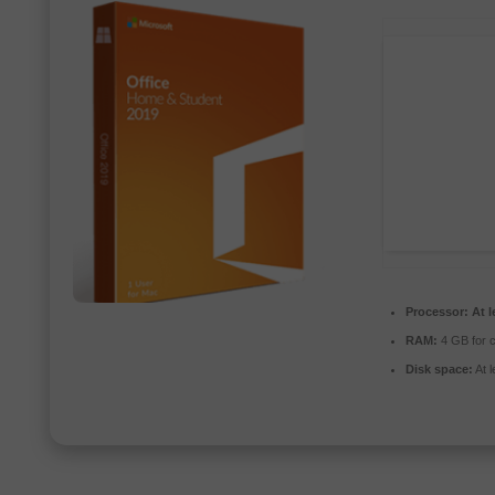
Processor:
At l
RAM:
4 GB for 
Disk space:
At 