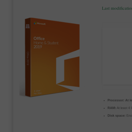
Last modificati
Processor:
At l
RAM:
At least 4
Disk space:
Enou