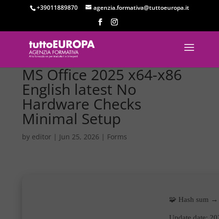
+39011889870
agenzia.formativa@tuttoeuropa.it
MS Office 2025 x64-x86
English latest No
Hardware Checks
Minimal Setup
by
editor
|
Jun 25, 2026
|
Forms
🧩 Hash sum →
Update date:
20