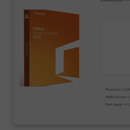
Processor:
1 GH
RAM:
Needed: 4
Disk space:
64 G