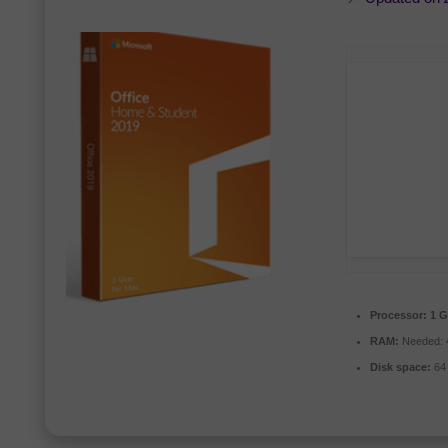
Processor:
1 G
RAM:
Needed: 
Disk space:
64 