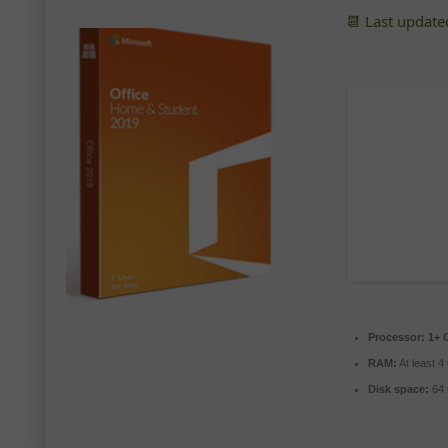
📆 Last updat
Processor:
1+ G
RAM:
At least 4
Disk space:
64 