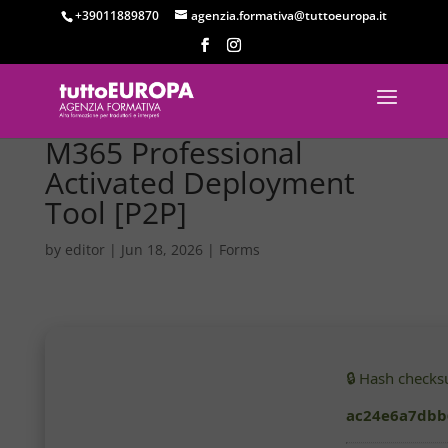
+39011889870
agenzia.formativa@tuttoeuropa.it
M365 Professional
Activated Deployment
Tool [P2P]
by
editor
|
Jun 18, 2026
|
Forms
🔒 Hash check
ac24e6a7dbb