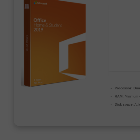
Processor:
Dual
RAM:
Minimum 
Disk space:
At 