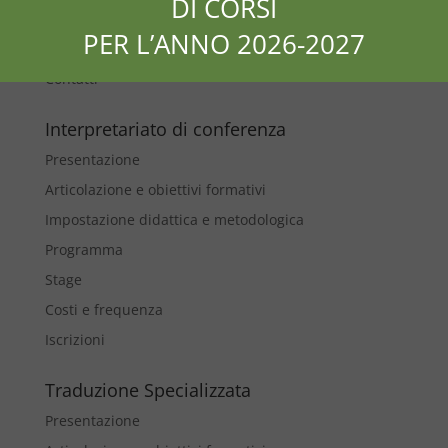
DI CORSI
Offerta formativa
PER L’ANNO 2026-2027
Dicono di noi
Contatti
Interpretariato di conferenza
Presentazione
Articolazione e obiettivi formativi
Impostazione didattica e metodologica
Programma
Stage
Costi e frequenza
Iscrizioni
Traduzione Specializzata
Presentazione