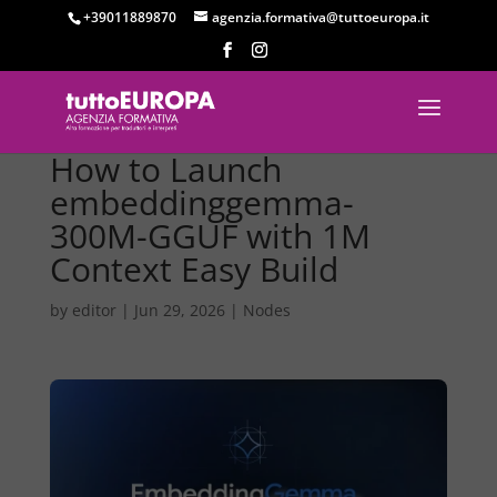
+39011889870
agenzia.formativa@tuttoeuropa.it
How to Launch
embeddinggemma-
300M-GGUF with 1M
Context Easy Build
by
editor
|
Jun 29, 2026
|
Nodes