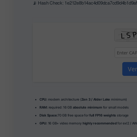
📡 Hash Check: 1e212e8b14ac4d09dca7cd9d4b1d9af9 
Ver
CPU:
modern architecture (
Zen 3 / Alder Lake
minimum)
RAM:
required: 16 GB
absolute minimum
for small models
Disk Space:
70 GB free space for
full FP16 weights
storage
GPU:
16 GB+ video memory
highly recommended
for exl2 / A