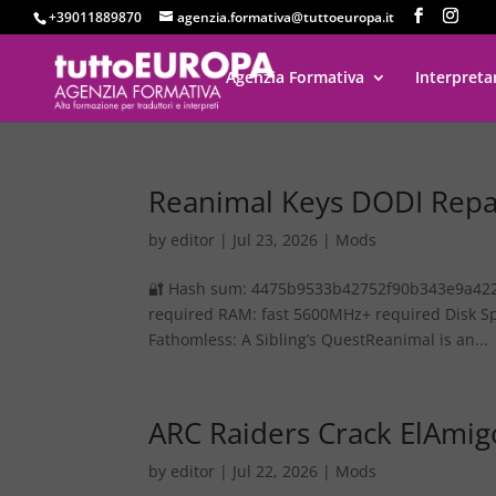
+39011889870
agenzia.formativa@tuttoeuropa.it
Agenzia Formativa
Interpreta
Reanimal Keys DODI Repa
by
editor
|
Jul 23, 2026
|
Mods
🔐 Hash sum: 4475b9533b42752f90b343e9a42225
required RAM: fast 5600MHz+ required Disk S
Fathomless: A Sibling’s QuestReanimal is an...
ARC Raiders Crack ElAmig
by
editor
|
Jul 22, 2026
|
Mods