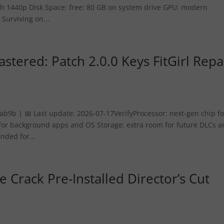
h 1440p Disk Space: free: 80 GB on system drive GPU: modern
Surviving on...
astered: Patch 2.0.0 Keys FitGirl Rep
b | 📅 Last update: 2026-07-17VerifyProcessor: next-gen chip fo
or background apps and OS Storage: extra room for future DLCs 
nded for...
ce Crack Pre-Installed Director’s Cut