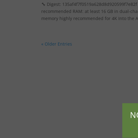
🔧 Digest: 135af4f7f0519a628d8d920599f7e82f •
recommended RAM: at least 16 GB in dual-chan
memory highly recommended for 4K Into the Ab
« Older Entries
N