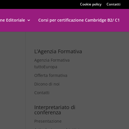
Cookie policy
Contatti
ne Editoriale
Corsi per certificazione Cambridge B2/ C1
L’Agenzia Formativa
Agenzia Formativa
tuttoEuropa
Offerta formativa
Dicono di noi
Contatti
Interpretariato di
conferenza
Presentazione