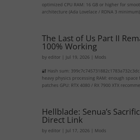
optimized CPU RAM: 16 GB or higher for smoot
architecture (Ada Lovelace / RDNA 3 minimum) 
The Last of Us Part II Rem
100% Working
by
editor
|
Jul 19, 2026
|
Mods
🔐 Hash sum: 399c7c745731882c1783a732c3dcab9
heavy physics processing RAM: enough space f
patches GPU: RTX 4080 / RX 7900 XTX recomme
Hellblade: Senua’s Sacrifi
Direct Link
by
editor
|
Jul 17, 2026
|
Mods