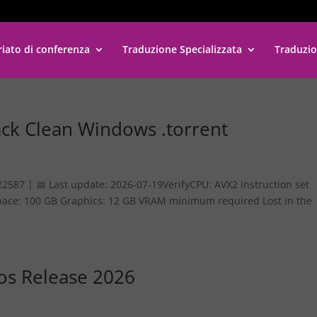
riato di conferenza
Traduzione Specializzata
Traduzio
ck Clean Windows .torrent
87 | 📅 Last update: 2026-07-19VerifyCPU: AVX2 instruction set
pace: 100 GB Graphics: 12 GB VRAM minimum required Lost in the
os Release 2026