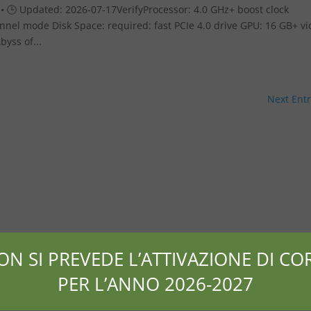
 🕒 Updated: 2026-07-17VerifyProcessor: 4.0 GHz+ boost clock
nel mode Disk Space: required: fast PCIe 4.0 drive GPU: 16 GB+ v
yss of...
Next Entr
ON SI PREVEDE L’ATTIVAZIONE DI COR
PER L’ANNO 2026-2027