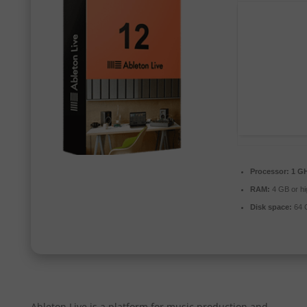
Processor:
1 GH
RAM:
4 GB or hi
Disk space:
64 G
Ableton Live is a platform for music production and