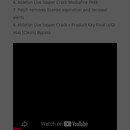
Ableton Live looper Crack MediaFire FREE
Patch removes license expiration and renewal
alerts
Ableton Live looper Crack + Product Key Final (x32-
x64) [Clean] Bypass