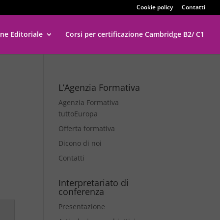
Cookie policy
Contatti
ne Editoriale
Corsi per certificazione Cambridge B2/ C1
L’Agenzia Formativa
Agenzia Formativa
tuttoEuropa
Offerta formativa
Dicono di noi
Contatti
Interpretariato di
conferenza
Presentazione