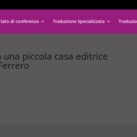
riato di conferenza
Traduzione Specializzata
Traduzio
 una piccola casa editrice
 Ferrero
e