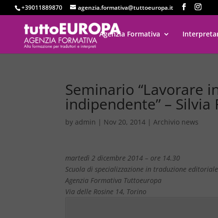
+39011889870
agenzia.formativa@tuttoeuropa.it
Agenzia Formativa
Interpreta
Seminario “Lavorare in
indipendente” – Silvia
by
admin
|
Nov 20, 2014
|
Archivio news
martedì 2 dicembre 2014 – ore 14.30
Scuola di specializzazione in traduzione editorial
Agenzia Formativa Tuttoeuropa
Via delle Rosine 14, Torino