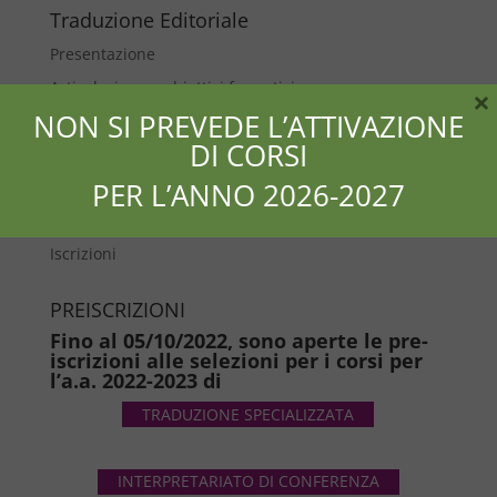
Traduzione Editoriale
Presentazione
Articolazione e obiettivi formativi
×
NON SI PREVEDE L’ATTIVAZIONE
Impostazione didattica e metodologica
DI CORSI
Programma dei corsi
PER L’ANNO 2026-2027
Stage
Costi e frequenza
Iscrizioni
PREISCRIZIONI
Fino al 05/10/2022, sono aperte le pre-
iscrizioni alle selezioni per i corsi per
l’a.a. 2022-2023 di
TRADUZIONE SPECIALIZZATA
INTERPRETARIATO DI CONFERENZA