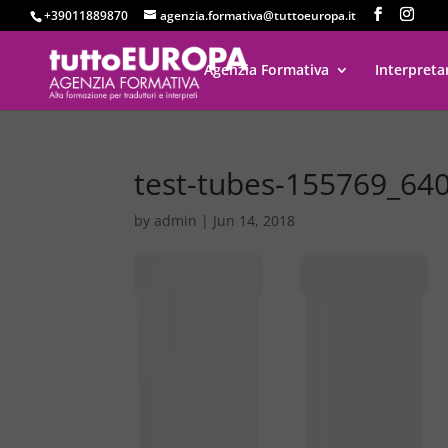
+39011889870
agenzia.formativa@tuttoeuropa.it
Agenzia Formativa
Interpreta
test-tubes-155769_64
by
admin
|
Jun 14, 2018