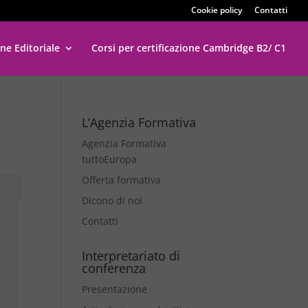
Cookie policy
Contatti
ne Editoriale
Corsi per certificazione Cambridge B2/ C1
L’Agenzia Formativa
Agenzia Formativa
tuttoEuropa
Offerta formativa
Dicono di noi
Contatti
Interpretariato di
conferenza
Presentazione