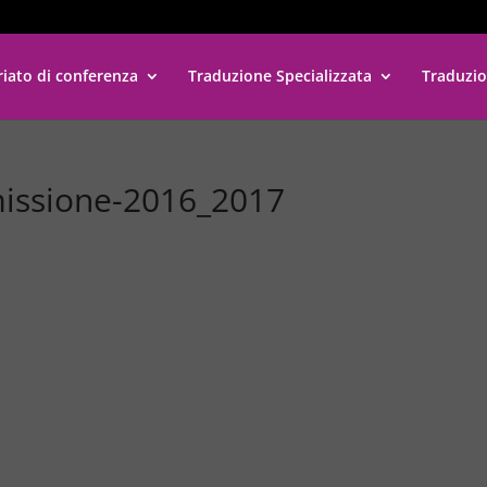
riato di conferenza
Traduzione Specializzata
Traduzio
issione-2016_2017