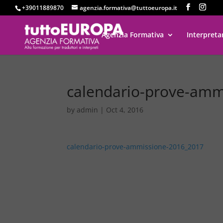
+39011889870
agenzia.formativa@tuttoeuropa.it
Agenzia Formativa
Interpreta
calendario-prove-amm
by
admin
|
Oct 4, 2016
calendario-prove-ammissione-2016_2017