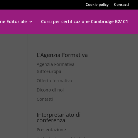
Cookie policy
Contatti
ne Editoriale
Corsi per certificazione Cambridge B2/ C1
L’Agenzia Formativa
Agenzia Formativa
tuttoEuropa
Offerta formativa
Dicono di noi
Contatti
Interpretariato di
conferenza
Presentazione