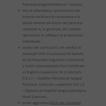
francese/spagnolo/tedesco) > italiano;
test di informatica: questionario che
intende verificare le conoscenze e le
abilità relative all’utilizzo del personal
computer e, in generale, del sistema
operativo e di software di produttività
individuale.
analisi del curriculum, con verifica di
eventuali titoli e/o possesso di diplomi
di certificazione linguistica riconosciuti
a livello internazionale (First Certificate
in English o superiore; Fit in Deutsch;
D.E.L:F. – Diplôme d’études en langue
française, Unità A4 o superiore; D.E.L.E.
– Diploma de Español lengua extranjera,
Nivel Superior);
prova aggiuntiva
SOLO per candidati