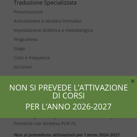
Traduzione Specializzata
Presentazione
Articolazione e obiettivi formativi
Impostazione didattica e metodologica
Programma
Stage
Costi e frequenza
Iscrizioni
×
NON SI PREVEDE L’ATTIVAZIONE
DI CORSI
PER L’ANNO 2026-2027
I corsi erogati sono gratuiti e finanziati dalla Regione
Piemonte con direttiva POR-FS.
Non si prevedono attivazioni per l'anno 2026-2027