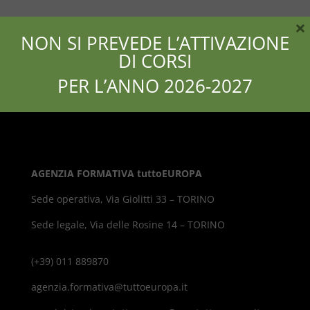
×
NON SI PREVEDE L’ATTIVAZIONE
DI CORSI
PER L’ANNO 2026-2027
AGENZIA FORMATIVA tuttoEUROPA
Sede operativa, Via Giolitti 33 – TORINO
Sede legale, Via delle Rosine 14 – TORINO
(+39) 011 889870
agenzia.formativa@tuttoeuropa.it