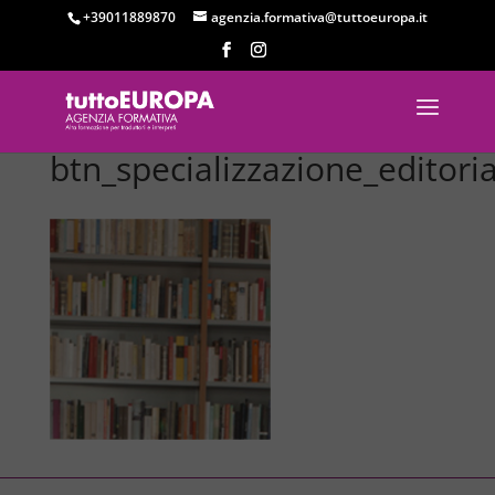
+39011889870
agenzia.formativa@tuttoeuropa.it
btn_specializzazione_editoria