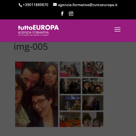
+39011889870
agenzia.formativa@tuttoeuropa.it
img-005