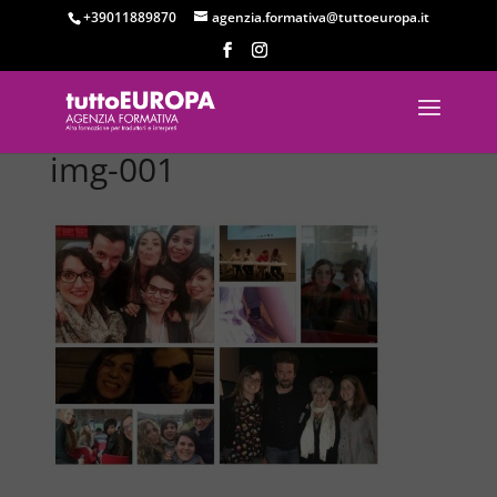
+39011889870
agenzia.formativa@tuttoeuropa.it
img-001