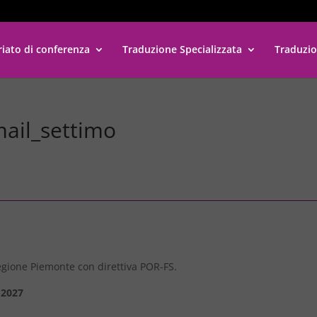
riato di conferenza
Traduzione Specializzata
Traduzio
mail_settimo
 Regione Piemonte con direttiva POR-FS.
-2027