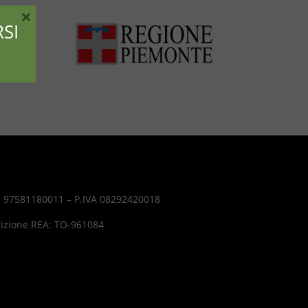
×
SI
. 97581180011 – P.IVA 08292420018
rizione REA: TO-961084