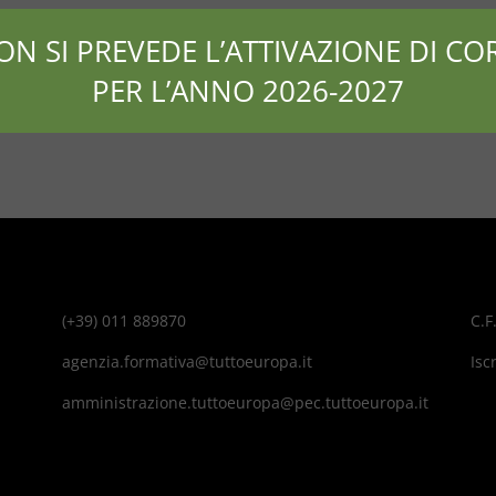
ON SI PREVEDE L’ATTIVAZIONE DI COR
PER L’ANNO 2026-2027
(+39) 011 889870
C.F
agenzia.formativa@tuttoeuropa.it
Isc
amministrazione.tuttoeuropa@pec.tuttoeuropa.it